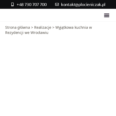
+48 730 707 700
kontakt@plocieniczak.pl
Strefa w
Skontaktuj się
Strona główna
>
Realizacje
>
Wyjątkowa kuchnia w
Rezydencji we Wrocławiu