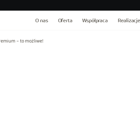
O nas
Oferta
Współpraca
Realizacj
remium – to możliwe!