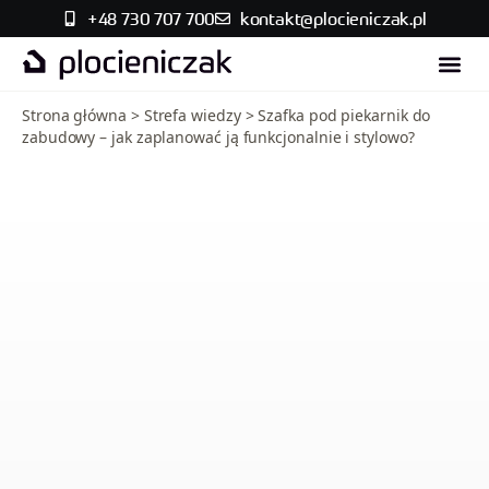
+48 730 707 700
kontakt@plocieniczak.pl
Strefa w
Skontaktuj się
Strona główna
>
Strefa wiedzy
>
Szafka pod piekarnik do
zabudowy – jak zaplanować ją funkcjonalnie i stylowo?