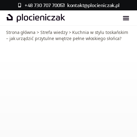
+48 730 707 700
kontakt@plocieniczak.pl
Strefa w
Skontaktuj się
Strona główna
>
Strefa wiedzy
>
Kuchnia w stylu toskańskim
– jak urządzić przytulne wnętrze pełne włoskiego słońca?