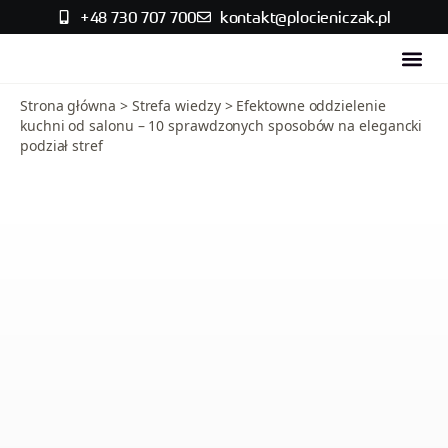
+48 730 707 700
kontakt@plocieniczak.pl
Strefa w
Skontaktuj się
Strona główna
>
Strefa wiedzy
>
Efektowne oddzielenie
kuchni od salonu – 10 sprawdzonych sposobów na elegancki
podział stref